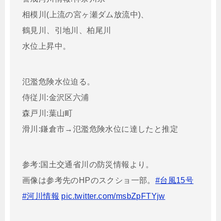
相模川(上流の宮ヶ瀬ダム放流中)、
鶴見川、引地川、柏尾川
水位上昇中。
氾濫危険水位迫る。
侍従川:金沢区六浦
森戸川:葉山町
滑川:鎌倉市→氾濫危険水位に達したと推定
参考:国土交通省川の防災情報より。
画像は参考先のHPのスクショ一部。
#台風15号
#河川情報
pic.twitter.com/msbZpFTYjw