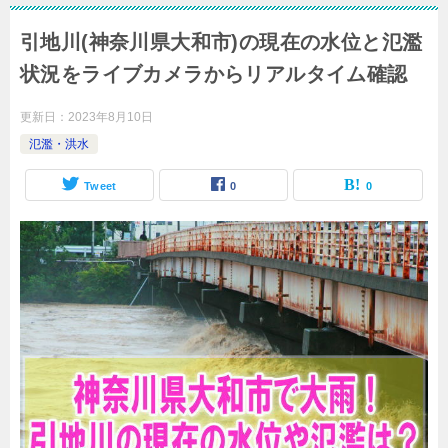
引地川(神奈川県大和市)の現在の水位と氾濫
状況をライブカメラからリアルタイム確認
更新日：
2023年8月10日
氾濫・洪水
Tweet
0
0