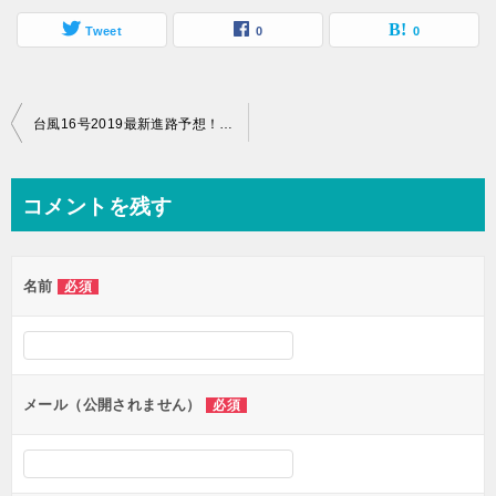
Tweet
0
0
投
台風16号2019最新進路予想！関東千葉にいつ上陸？現在地と米軍、ヨーロッパ情報
稿
ナ
コメントを残す
ビ
ゲ
名前
必須
ー
シ
ョ
ン
メール（公開されません）
必須