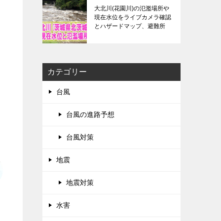
大北川(花園川)の氾濫場所や
現在水位をライブカメラ確認
とハザードマップ、避難所
カテゴリー
台風
台風の進路予想
台風対策
地震
地震対策
水害