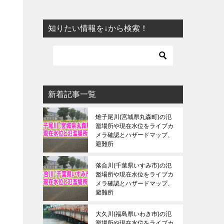
知りたい情報を↓から検索！
新着記事一覧
雉子尾川(宮城県丸森町)の氾
濫場所や現在水位をライブカ
メラ確認とハザードマップ、
避難所
落合川(千葉県いすみ市)の氾
濫場所や現在水位をライブカ
メラ確認とハザードマップ、
避難所
大久川(福島県いわき市)の氾
濫場所や現在水位をライブカ