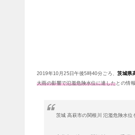
2019年10月25日午後5時40分ごろ、
茨城県
大雨の影響で氾濫危険水位に達した
との情
茨城 高萩市の関根川 氾濫危険水位