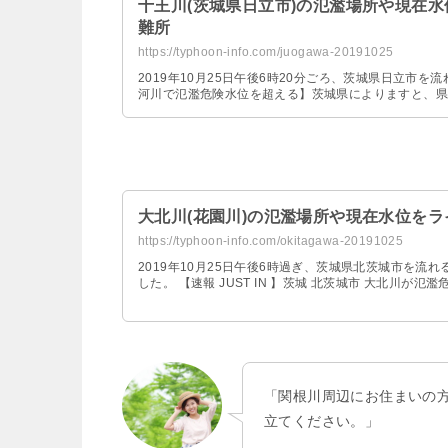
十王川(茨城県日立市)の氾濫場所や現在
難所
https://typhoon-info.com/juogawa-20191025
2019年10月25日午後6時20分ごろ、茨城県日立市を
河川で氾濫危険水位を超える】茨城県によりますと、県
大北川(花園川)の氾濫場所や現在水位を
https://typhoon-info.com/okitagawa-20191025
2019年10月25日午後6時過ぎ、茨城県北茨城市を流
した。 【速報 JUST IN 】茨城 北茨城市 大北川が氾濫危険水
「関根川周辺にお住まいの
立てください。」