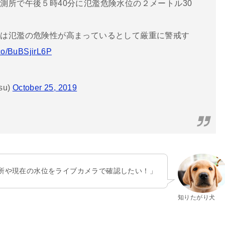
測所で午後５時40分に氾濫危険水位の２メートル30
県は氾濫の危険性が高まっているとして厳重に警戒す
t.co/BuBSjirL6P
su)
October 25, 2019
所や現在の水位をライブカメラで確認したい！」
知りたがり犬