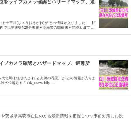
水位をライブカメラ確認とハザードマップ、避
流れる十王川(じゅうおうがわ)が との情報が入りました。 【4
内では午後6時20分現在▼高萩市の関根川▼常陸太田市 …
ライブカメラ確認とハザードマップ、避難所
れる大北川(おおきたがわ)と支流の花園川が との情報が入りま
位超える #nhk_news http …
方や茨城県高萩市在住の方も最新情報を把握しつつ事前対策にお役