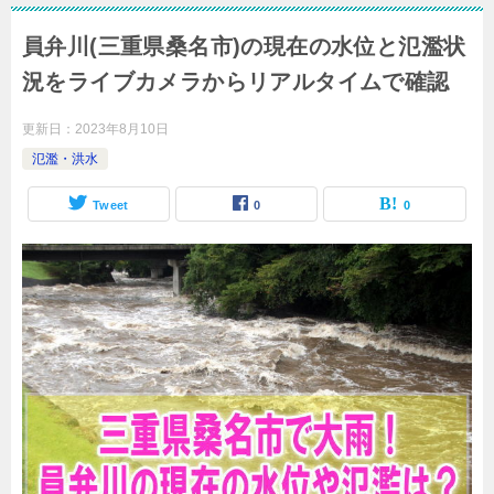
員弁川(三重県桑名市)の現在の水位と氾濫状
況をライブカメラからリアルタイムで確認
更新日：
2023年8月10日
氾濫・洪水
Tweet
0
0