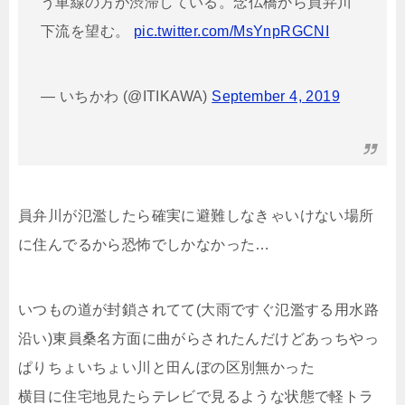
う車線の方が渋滞している。念仏橋から員弁川
下流を望む。
pic.twitter.com/MsYnpRGCNI
— いちかわ (@ITIKAWA)
September 4, 2019
員弁川が氾濫したら確実に避難しなきゃいけない場所
に住んでるから恐怖でしかなかった…
いつもの道が封鎖されてて(大雨ですぐ氾濫する用水路
沿い)東員桑名方面に曲がらされたんだけどあっちやっ
ぱりちょいちょい川と田んぼの区別無かった
横目に住宅地見たらテレビで見るような状態で軽トラ